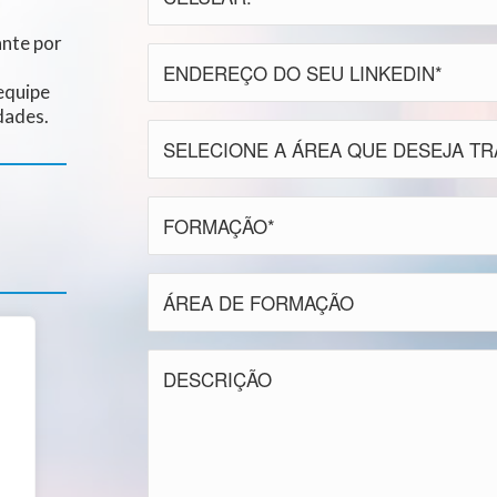
ante por
equipe
dades.