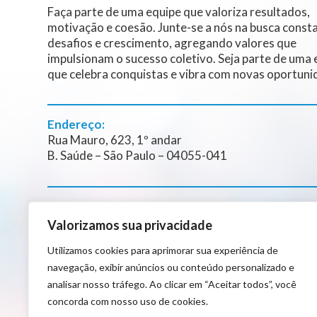
Faça parte de uma equipe que valoriza resultados,
motivação e coesão. Junte-se a nós na busca const
desafios e crescimento, agregando valores que
impulsionam o sucesso coletivo. Seja parte de uma 
que celebra conquistas e vibra com novas oportuni
Endereço:
Rua Mauro, 623, 1º andar
B. Saúde – São Paulo – 04055-041
+55 (11) 5070-5080
Valorizamos sua privacidade
+55 (11) 96414-9661
contato@focusaudiovisual.com.br
Utilizamos cookies para aprimorar sua experiência de
navegação, exibir anúncios ou conteúdo personalizado e
analisar nosso tráfego. Ao clicar em “Aceitar todos”, você
concorda com nosso uso de cookies.