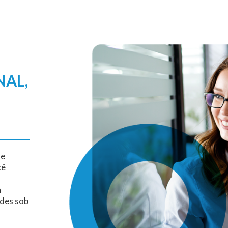
NAL,
 e
cê
a
ades sob