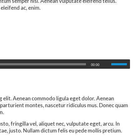
tum semper nisi. Aenean vulputate eleifend tellus.
 eleifend ac, enim.
00:00
g elit. Aenean commodo ligula eget dolor. Aenean
 parturient montes, nascetur ridiculus mus. Donec quam
m.
, fringilla vel, aliquet nec, vulputate eget, arcu. In
tae, justo. Nullam dictum felis eu pede mollis pretium.