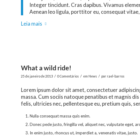
Integer tincidunt. Cras dapibus. Vivamus elemen
Aenean leo ligula, porttitor eu, consequat vitae,
Leia mais
What a wild ride!
/
/
/
25 de janeiro de 2013
0 Comentários
em
News
por
rael-barros
Lorem ipsum dolor sit amet, consectetuer adipiscin
massa. Cum sociis natoque penatibus et magnis dis
felis, ultricies nec, pellentesque eu, pretium quis, se
Nulla consequat massa quis enim.
Donec pede justo, fringilla vel, aliquet nec, vulputate eget, ar
In enim justo, rhoncus ut, imperdiet a, venenatis vitae, justo.