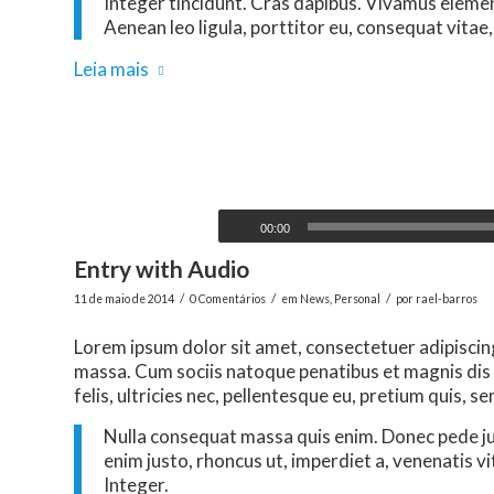
Integer tincidunt. Cras dapibus. Vivamus elemen
Aenean leo ligula, porttitor eu, consequat vitae,
Leia mais
00:00
Entry with Audio
/
/
/
11 de maio de 2014
0 Comentários
em
News
,
Personal
por
rael-barros
Lorem ipsum dolor sit amet, consectetuer adipiscin
massa. Cum sociis natoque penatibus et magnis dis
felis, ultricies nec, pellentesque eu, pretium quis, se
Nulla consequat massa quis enim. Donec pede justo
enim justo, rhoncus ut, imperdiet a, venenatis vi
Integer.