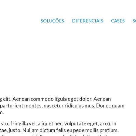
SOLUÇÕES
DIFERENCIAIS
CASES
S
g elit. Aenean commodo ligula eget dolor. Aenean
 parturient montes, nascetur ridiculus mus. Donec quam
m.
, fringilla vel, aliquet nec, vulputate eget, arcu. In
tae, justo. Nullam dictum felis eu pede mollis pretium.