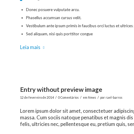
Donec posuere vulputate arcu.
Phasellus accumsan cursus velit.
Vestibulum ante ipsum primis in faucibus orci luctus et ultrices
Sed aliquam, nisi quis porttitor congue
Leia mais
Entry without preview image
/
/
/
12 de fevereiro de 2014
0 Comentários
em
News
por
rael-barros
Lorem ipsum dolor sit amet, consectetuer adipiscin
massa. Cum sociis natoque penatibus et magnis dis
felis, ultricies nec, pellentesque eu, pretium quis, se