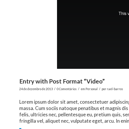
Entry with Post Format “Video”
/
/
/
24 de dezembro de 2013
0 Comentários
em
Personal
por
rael-barros
Lorem ipsum dolor sit amet, consectetuer adipiscin
massa. Cum sociis natoque penatibus et magnis dis
felis, ultricies nec, pellentesque eu, pretium quis,
fringilla vel, aliquet nec, vulputate eget, arcu. In en