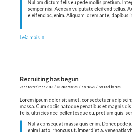
Nullam dictum felis eu pede mollis pretium. In
semper nisi. Aenean vulputate eleifend tellus. Ae
eleifend ac, enim. Aliquam lorem ante, dapibus in,
Leia mais
Recruiting has begun
/
/
/
25 de fevereiro de 2013
0 Comentários
em
News
por
rael-barros
Lorem ipsum dolor sit amet, consectetuer adipiscin
massa. Cum sociis natoque penatibus et magnis dis
felis, ultricies nec, pellentesque eu, pretium quis, se
Nulla consequat massa quis enim. Donec pede justo
enim justo, rhoncus ut, imperdiet a, venenatis vi