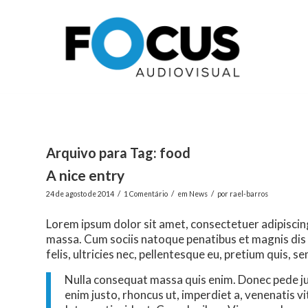
Arquivo para Tag:
food
A nice entry
/
/
/
24 de agosto de 2014
1 Comentário
em
News
por
rael-barros
Lorem ipsum dolor sit amet, consectetuer adipiscin
massa. Cum sociis natoque penatibus et magnis dis
felis, ultricies nec, pellentesque eu, pretium quis, se
Nulla consequat massa quis enim. Donec pede justo
enim justo, rhoncus ut, imperdiet a, venenatis vi